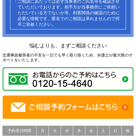
・ご相談にあたっては必ず当事者のご氏名等を確認させ
ていただいております。相手方が当事務所にご依頼い
ただいている方でないか等、利害関係の確認のために
必要な情報です。匿名でのご相談は承れませんので何
卒ご容赦ください。​
悩むよりも、まずご相談ください
交通事故被害者の不安を一日でも早く取り除くため、弁護士が最大限のサ
ポートをいたします。
予約受付時間
月
火
水
木
金
土
日
祝