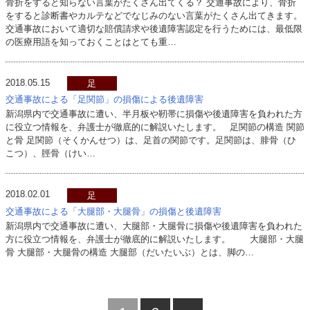
骨折をすると知らない言葉がたくさん出てくる？ 交通事故により、骨折
をすると診断書やカルテなどでなじみのない言葉がたくさん出てきます。
交通事故において適切な賠償請求や後遺障害認定を行うためには、最低限
の医療用語を知っておくことはとても重…
2018.05.15
足
交通事故による「足関節」の損傷による後遺障害
新潟県内で交通事故に遭い、半月板や靭帯に損傷や後遺障害を負われた方
に役立つ情報を、弁護士が徹底的に解説いたします。 足関節の構造 関節
と骨 足関節（そくかんせつ）は、足首の関節です。足関節は、腓骨（ひ
こつ）、脛骨（けい…
2018.02.01
足
骨盤・股関節・大腿
交通事故による「大腿部・大腿骨」の損傷と後遺障害
新潟県内で交通事故に遭い、大腿部・大腿骨に損傷や後遺障害を負われた
方に役立つ情報を、弁護士が徹底的に解説いたします。 大腿部・大腿
骨 大腿部・大腿骨の構造 大腿部（だいたいぶ）とは、脚の…