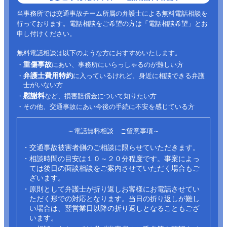
当事務所では交通事故チーム所属の弁護士による無料電話相談を
行っております。電話相談をご希望の方は「電話相談希望」とお
申し付けください。
無料電話相談は以下のような方におすすめいたします。
重傷事故
・
にあい、事務所にいらっしゃるのが難しい方
弁護士費用特約
・
に入っているけれど、身近に相談できる弁護
士がいない方
慰謝料
・
など、損害賠償金について知りたい方
・その他、交通事故にあい今後の手続に不安を感じている方
～電話無料相談 ご留意事項～
・交通事故被害者側のご相談に限らせていただきます。
・相談時間の目安は１０～２０分程度です。事案によっ
ては後日の面談相談をご案内させていただく場合もご
ざいます。
・原則として弁護士が折り返しお客様にお電話させてい
ただく形での対応となります。当日の折り返しが難し
い場合は、翌営業日以降の折り返しとなることもござ
います。