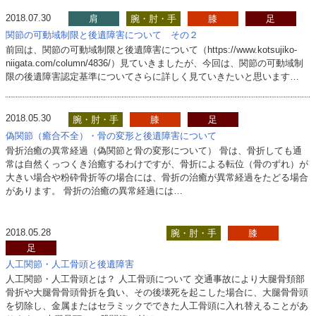
2018.07.30
肩
腕・肘・手
膝
足
関節の可動域制限と後遺障害について その２
前回は、関節の可動域制限と後遺障害について（https://www.kotsujiko-
niigata.com/column/4836/）見ていきましたが、今回は、関節の可動域制
限の後遺障害認定基準についてさらに詳しく見ていきたいと思います…
2018.05.30
腕・肘・手
膝
足
偽関節（癒合不全）・骨の変形と後遺障害について
骨折治癒の異常経過（偽関節と骨の変形について） 骨は、骨折しても通
常は自然くっつくき治癒するわけですが、骨折による転位（骨のずれ）が
大きい場合や粉砕骨折等の場合には、骨折の治癒が異常経過をたどる場合
があります。 骨折の治癒の異常経過には…
2018.05.28
骨盤・股関節・大腿
腕・肘・手
膝
足
人工関節・人工骨頭と後遺障害
人工関節・人工骨頭とは？ 人工骨頭について 交通事故により大腿骨頚部
骨折や大腿骨骨頭骨折を負い、その後壊死を起こした場合に、大腿骨骨頭
を切除し、金属またはセラミックでできた人工骨頭に入れ替えることがあ