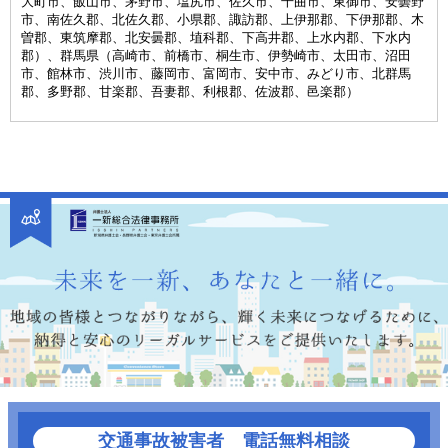
大町市、飯山市、茅野市、塩尻市、佐久市、千曲市、東御市、安曇野
市、南佐久郡、北佐久郡、小県郡、諏訪郡、上伊那郡、下伊那郡、木
曽郡、東筑摩郡、北安曇郡、埴科郡、下高井郡、上水内郡、下水内
郡）、群馬県（高崎市、前橋市、桐生市、伊勢崎市、太田市、沼田
市、館林市、渋川市、藤岡市、富岡市、安中市、みどり市、北群馬
郡、多野郡、甘楽郡、吾妻郡、利根郡、佐波郡、邑楽郡）
交通事故被害者 電話無料相談