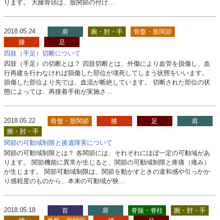
ります。 大腿骨頭は、股関節の付け…
2018.05.24
肩
腕・肘・手
骨盤・股関節
膝
足
四肢（手足）切断について
四肢（手足）の切断とは？ 四肢切断とは、外傷により血管を損傷し、血
行再建を行わなければ損傷した部位が壊死してしまう状態をいいます。
損傷した部位より先では、血流が断絶しています。 切断された部位の状
態によっては、再接着手術が実施さ…
2018.05.22
骨盤・股関節
膝
足
肩
腕・肘・手
関節の可動域制限と後遺障害について
関節の可動域制限とは？ 各関節には、それぞれにほぼ一定の可動域があ
ります。 関節機能に異常が生じると、関節の可動域制限と疼痛（痛み）
が生じます。 関節可動域制限は、関節を動かすときの違和感や引っかか
り感程度のものから、本来の可動域が狭…
2018.05.18
首
肩
脊髄・脊柱
腕・肘・手