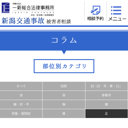
すべて
頭部
顔（目・耳・鼻・口）
首
肩
脊椎等
腕・肘・手
胸
腰
骨盤・股関節
膝
足