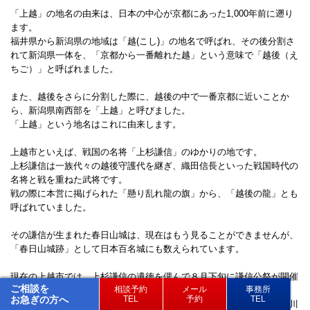
「上越」の地名の由来は、日本の中心が京都にあった1,000年前に遡り
ます。
福井県から新潟県の地域は「越(こし)」の地名で呼ばれ、その後分割さ
れて新潟県一体を、「京都から一番離れた越」という意味で「越後（え
ちご）」と呼ばれました。
また、越後をさらに分割した際に、越後の中で一番京都に近いことか
ら、新潟県南西部を「上越」と呼びました。
「上越」という地名はこれに由来します。
上越市といえば、戦国の名将「上杉謙信」のゆかりの地です。
上杉謙信は一族代々の越後守護代を継ぎ、織田信長といった戦国時代の
名将と戦を重ねた武将です。
戦の際に本営に掲げられた「懸り乱れ龍の旗」から、「越後の龍」とも
呼ばれていました。
その謙信が生まれた春日山城は、現在はもう見ることができませんが、
「春日山城跡」として日本百名城にも数えられています。
現在の上越市では、上杉謙信の遺徳を偲んで８月下旬に謙信公祭が開催
ご相談を
相談予約
メール
事務所
されます。
お急ぎの方へ
TEL
予約
TEL
鎧兜に身を包んだ武者たちが春日山周辺を練り歩く「出陣行列」や、川