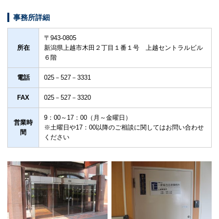
事務所詳細
〒943-0805
所在
新潟県上越市木田２丁目１番１号 上越セントラルビル
６階
電話
025－527－3331
FAX
025－527－3320
9：00～17：00（月～金曜日）
営業時
※土曜日や17：00以降のご相談に関してはお問い合わせ
間
ください