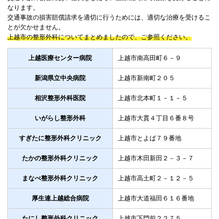
なります。
交通事故の損害賠償請求を適切に行うためには、適切な治療を受けるこ
とが欠かせません。
上越市の整形外科についてまとめましたので、ご参照ください。
上越医療センター病院
上越市南高田町６－９
新潟県立中央病院
上越市新南町２０５
相沢整形外科医院
上越市北本町１－１－５
いがらし整形外科
上越市大貫４丁目６番８号
すぎたに整形外科クリニック
上越市とよば７９番地
たかの整形外科クリニック
上越市木田新田２－３－７
まなべ整形外科クリニック
上越市高土町２－１２－５
厚生連上越総合病院
上越市大道福田６１６番地
たにし整形外科クリニック
上越市下門前２２７５