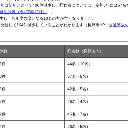
年は前年と比べて488件減少し、死亡者については、令和6年には57名だ
発生状況（令和7年12月）
」。
発生し、前年度の倍となる10名の方が亡くなりました。
比較して164件減少していることがわかります（長野市HP「
交通事故
件数
死者数（長野市内）
82件
44名（10名）
70件
57名（5名）
06件
42名（5名）
52件
46名（4名）
72件
45名（7名）
02件
46名（5名）