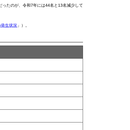
ったのが、令和7年には44名と13名減少して
の発生状況
」）。