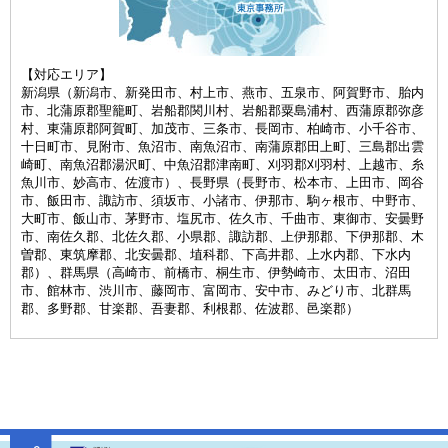
【対応エリア】
新潟県（新潟市、新発田市、村上市、燕市、五泉市、阿賀野市、胎内
市、北蒲原郡聖籠町、岩船郡関川村、岩船郡粟島浦村、西蒲原郡弥彦
村、東蒲原郡阿賀町、加茂市、三条市、長岡市、柏崎市、小千谷市、
十日町市、見附市、魚沼市、南魚沼市、南蒲原郡田上町、三島郡出雲
崎町、南魚沼郡湯沢町、中魚沼郡津南町、刈羽郡刈羽村、上越市、糸
魚川市、妙高市、佐渡市）、長野県（長野市、松本市、上田市、岡谷
市、飯田市、諏訪市、須坂市、小諸市、伊那市、駒ヶ根市、中野市、
大町市、飯山市、茅野市、塩尻市、佐久市、千曲市、東御市、安曇野
市、南佐久郡、北佐久郡、小県郡、諏訪郡、上伊那郡、下伊那郡、木
曽郡、東筑摩郡、北安曇郡、埴科郡、下高井郡、上水内郡、下水内
郡）、群馬県（高崎市、前橋市、桐生市、伊勢崎市、太田市、沼田
市、館林市、渋川市、藤岡市、富岡市、安中市、みどり市、北群馬
郡、多野郡、甘楽郡、吾妻郡、利根郡、佐波郡、邑楽郡）