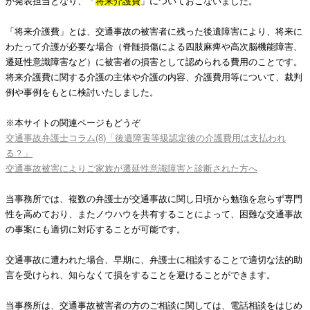
が発表担当となり、「
将来介護費
」についておこないました。
「将来介護費」とは、交通事故の被害者に残った後遺障害により、将来に
わたって介護が必要な場合（脊髄損傷による四肢麻痺や高次脳機能障害、
遷延性意識障害など）に被害者の損害として認められる費用のことです。
将来介護費に関する介護の主体や介護の内容、介護費用等について、裁判
例や事例をもとに検討いたしました。
※本サイトの関連ページもどうぞ
交通事故弁護士コラム(8)「後遺障害等級認定後の介護費用は支払われ
る？」
交通事故被害によりご家族が遷延性意識障害と診断された方へ
当事務所では、複数の弁護士が交通事故に関し日頃から勉強を怠らず専門
性を高めており、またノウハウを共有することによって、困難な交通事故
の事案にも適切に対応することが可能です。
交通事故に遭われた場合、早期に、弁護士に相談することで適切な法的助
言を受けられ、知らなくて損をすることを避けることができます。
当事務所は、交通事故被害者の方のご相談に関しては、電話相談をはじめ