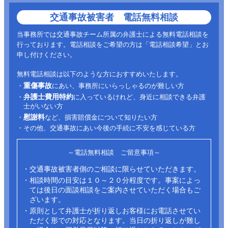
交通事故被害者 電話無料相談
当事務所では交通事故チーム所属の弁護士による無料電話相談を
行っております。電話相談をご希望の方は「電話相談希望」とお
申し付けください。
無料電話相談は以下のような方におすすめいたします。
重傷事故
・
にあい、事務所にいらっしゃるのが難しい方
弁護士費用特約
・
に入っているけれど、身近に相談できる弁護
士がいない方
慰謝料
・
など、損害賠償金について知りたい方
・その他、交通事故にあい今後の手続に不安を感じている方
～電話無料相談 ご留意事項～
・交通事故被害者側のご相談に限らせていただきます。
・相談時間の目安は１０～２０分程度です。事案によっ
ては後日の面談相談をご案内させていただく場合もご
ざいます。
・原則として弁護士が折り返しお客様にお電話させてい
ただく形での対応となります。当日の折り返しが難し