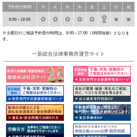
予約受付時間
月
火
水
木
金
土
日
祝
9:00～18:00
休
休
※
※土曜日のご相談予約受付時間は、9:00～17:00（1時間短縮）となりま
す。
一新総合法律事務所運営サイト