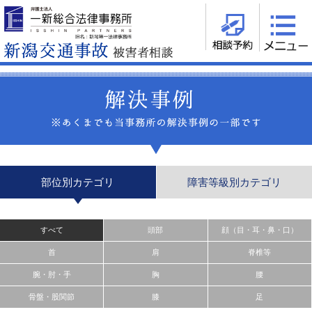
部位別カテゴリ
障害等級別カテゴリ
すべて
頭部
顔（目・耳・鼻・口）
首
肩
脊椎等
腕・肘・手
胸
腰
骨盤・股関節
膝
足