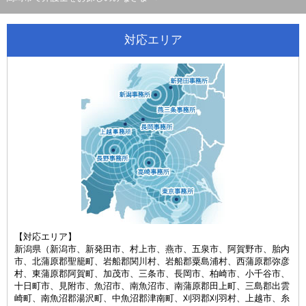
対応エリア
【対応エリア】
新潟県（新潟市、新発田市、村上市、燕市、五泉市、阿賀野市、胎内
市、北蒲原郡聖籠町、岩船郡関川村、岩船郡粟島浦村、西蒲原郡弥彦
村、東蒲原郡阿賀町、加茂市、三条市、長岡市、柏崎市、小千谷市、
十日町市、見附市、魚沼市、南魚沼市、南蒲原郡田上町、三島郡出雲
崎町、南魚沼郡湯沢町、中魚沼郡津南町、刈羽郡刈羽村、上越市、糸