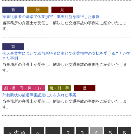
首
腰
足
家事従事者の基準で休業損害・逸失利益を獲得した事例
当事務所の弁護士が受任し、解決した交通事故の事例をご紹介いたしま
す。
首
個人事業主について給与所得者に準じて休業損害の支払を受けることがで
きた事例
当事務所の弁護士が受任し、解決した交通事故の事例をご紹介いたしま
す。
顔（目・耳・鼻・口）
腕・肘・手
足
外貌醜状の後遺障害認定に力を入れた事案
当事務所の弁護士が受任し、解決した交通事故の事例をご紹介いたしま
す。
« 先頭
«
...
2
3
4
5
6