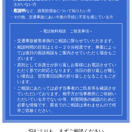
士がいない方
慰謝料
・
など、損害賠償金について知りたい方
・その他、交通事故にあい今後の手続に不安を感じている方
～電話無料相談 ご留意事項～
・交通事故被害者側のご相談に限らせていただきます。
・相談時間の目安は１０～２０分程度です。事案によっ
ては後日の面談相談をご案内させていただく場合もご
ざいます。
・原則として弁護士が折り返しお客様にお電話させてい
ただく形での対応となります。当日の折り返しが難し
い場合は、翌営業日以降の折り返しとなることもござ
います。
・ご相談にあたっては必ず当事者のご氏名等を確認させ
ていただいております。相手方が当事務所にご依頼い
ただいている方でないか等、利害関係の確認のために
必要な情報です。匿名でのご相談は承れませんので何
卒ご容赦ください。​
悩むよりも、まずご相談ください