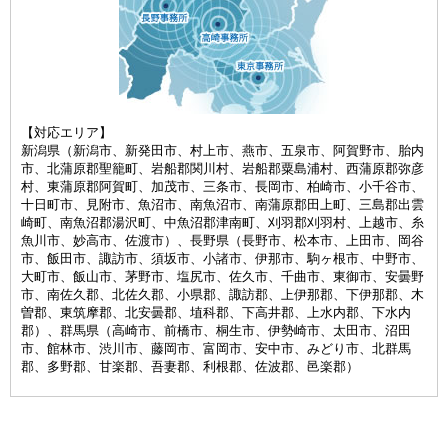
【対応エリア】
新潟県（新潟市、新発田市、村上市、燕市、五泉市、阿賀野市、胎内
市、北蒲原郡聖籠町、岩船郡関川村、岩船郡粟島浦村、西蒲原郡弥彦
村、東蒲原郡阿賀町、加茂市、三条市、長岡市、柏崎市、小千谷市、
十日町市、見附市、魚沼市、南魚沼市、南蒲原郡田上町、三島郡出雲
崎町、南魚沼郡湯沢町、中魚沼郡津南町、刈羽郡刈羽村、上越市、糸
魚川市、妙高市、佐渡市）、長野県（長野市、松本市、上田市、岡谷
市、飯田市、諏訪市、須坂市、小諸市、伊那市、駒ヶ根市、中野市、
大町市、飯山市、茅野市、塩尻市、佐久市、千曲市、東御市、安曇野
市、南佐久郡、北佐久郡、小県郡、諏訪郡、上伊那郡、下伊那郡、木
曽郡、東筑摩郡、北安曇郡、埴科郡、下高井郡、上水内郡、下水内
郡）、群馬県（高崎市、前橋市、桐生市、伊勢崎市、太田市、沼田
市、館林市、渋川市、藤岡市、富岡市、安中市、みどり市、北群馬
郡、多野郡、甘楽郡、吾妻郡、利根郡、佐波郡、邑楽郡）