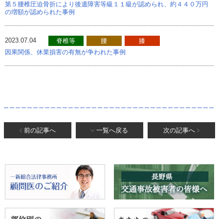
第５腰椎圧迫骨折により後遺障害等級１１級が認められ、約４４０万円
の増額が認められた事例
2023.07.04
脊椎等
腰
膝
因果関係、休業損害の有無が争われた事例
前の記事へ
一覧へ戻る
次の記事へ