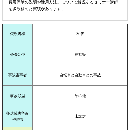
費用保険の説明や活用方法」について解説するセミナー講師
を多数務めた実績があります。
依頼者様
30代
受傷部位
脊椎等
事故当事者
自転車と自動車との事故
事故類型
その他
後遺障害等級
未認定
(依頼時)