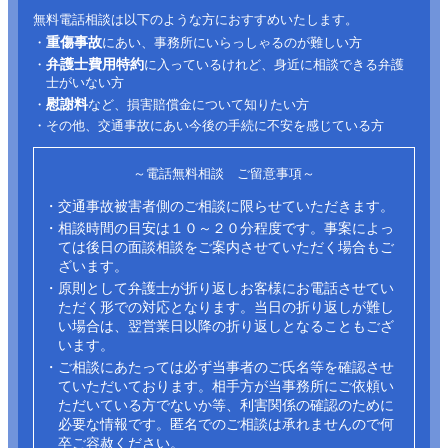
無料電話相談は以下のような方におすすめいたします。
重傷事故
・
にあい、事務所にいらっしゃるのが難しい方
弁護士費用特約
・
に入っているけれど、身近に相談できる弁護
士がいない方
慰謝料
・
など、損害賠償金について知りたい方
・その他、交通事故にあい今後の手続に不安を感じている方
～電話無料相談 ご留意事項～
・交通事故被害者側のご相談に限らせていただきます。
・相談時間の目安は１０～２０分程度です。事案によっ
ては後日の面談相談をご案内させていただく場合もご
ざいます。
・原則として弁護士が折り返しお客様にお電話させてい
ただく形での対応となります。当日の折り返しが難し
い場合は、翌営業日以降の折り返しとなることもござ
います。
・ご相談にあたっては必ず当事者のご氏名等を確認させ
ていただいております。相手方が当事務所にご依頼い
ただいている方でないか等、利害関係の確認のために
必要な情報です。匿名でのご相談は承れませんので何
卒ご容赦ください。​