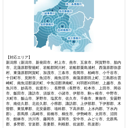
【対応エリア】
新潟県（新潟市、新発田市、村上市、燕市、五泉市、阿賀野市、胎内
市、北蒲原郡聖籠町、岩船郡関川村、岩船郡粟島浦村、西蒲原郡弥彦
村、東蒲原郡阿賀町、加茂市、三条市、長岡市、柏崎市、小千谷市、
十日町市、見附市、魚沼市、南魚沼市、南蒲原郡田上町、三島郡出雲
崎町、南魚沼郡湯沢町、中魚沼郡津南町、刈羽郡刈羽村、上越市、糸
魚川市、妙高市、佐渡市）、長野県（長野市、松本市、上田市、岡谷
市、飯田市、諏訪市、須坂市、小諸市、伊那市、駒ヶ根市、中野市、
大町市、飯山市、茅野市、塩尻市、佐久市、千曲市、東御市、安曇野
市、南佐久郡、北佐久郡、小県郡、諏訪郡、上伊那郡、下伊那郡、木
曽郡、東筑摩郡、北安曇郡、埴科郡、下高井郡、上水内郡、下水内
郡）、群馬県（高崎市、前橋市、桐生市、伊勢崎市、太田市、沼田
市、館林市、渋川市、藤岡市、富岡市、安中市、みどり市、北群馬
郡、多野郡、甘楽郡、吾妻郡、利根郡、佐波郡、邑楽郡）