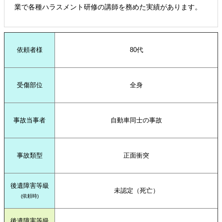
業で各種ハラスメント研修の講師を務めた実績があります。
依頼者様
80代
受傷部位
全身
事故当事者
自動車同士の事故
事故類型
正面衝突
後遺障害等級
未認定（死亡）
(依頼時)
後遺障害等級