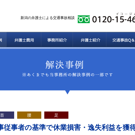
新潟の弁護士による交通事故相談
首
腰
足
事従事者の基準で休業損害・逸失利益を獲