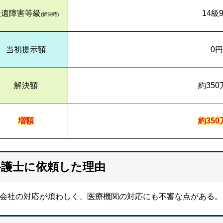
後遺障害等級
14級
(解決時)
当初提示額
0円
解決額
約350
増額
約350
弁護士に依頼した理由
会社の対応が煩わしく、医療機関の対応にも不審な点がある。