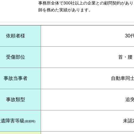
事務所全体で300社以上の企業との顧問契約があ
師を務めた実績があります。
依頼者様
30
受傷部位
首・腰
事故当事者
自動車同
事故類型
追
後遺障害等級
未認
(依頼時)