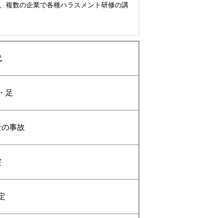
り、複数の企業で各種ハラスメント研修の講
代
・足
士の事故
突
定