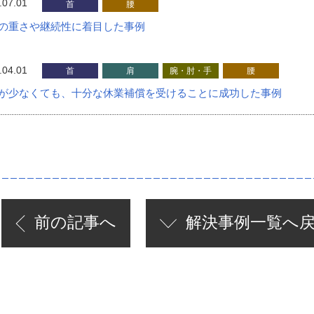
.07.01
首
腰
の重さや継続性に着目した事例
.04.01
首
肩
腕・肘・手
腰
が少なくても、十分な休業補償を受けることに成功した事例
前の記事へ
解決事例
一覧へ