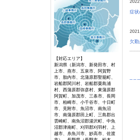
2022
症状
2021
欠勤
【対応エリア】
新潟県（新潟市、新発田市、村
上市、燕市、五泉市、阿賀野
市、胎内市、北蒲原郡聖籠町、
岩船郡関川村、岩船郡粟島浦
村、西蒲原郡弥彦村、東蒲原郡
阿賀町、加茂市、三条市、長岡
市、柏崎市、小千谷市、十日町
市、見附市、魚沼市、南魚沼
市、南蒲原郡田上町、三島郡出
雲崎町、南魚沼郡湯沢町、中魚
沼郡津南町、刈羽郡刈羽村、上
越市、糸魚川市、妙高市、佐渡
市）、長野県（長野市、松本