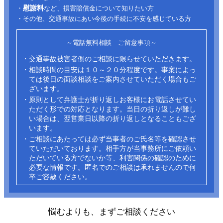
慰謝料
・
など、損害賠償金について知りたい方
・その他、交通事故にあい今後の手続に不安を感じている方
～電話無料相談 ご留意事項～
・交通事故被害者側のご相談に限らせていただきます。
・相談時間の目安は１０～２０分程度です。事案によっ
ては後日の面談相談をご案内させていただく場合もご
ざいます。
・原則として弁護士が折り返しお客様にお電話させてい
ただく形での対応となります。当日の折り返しが難し
い場合は、翌営業日以降の折り返しとなることもござ
います。
・ご相談にあたっては必ず当事者のご氏名等を確認させ
ていただいております。相手方が当事務所にご依頼い
ただいている方でないか等、利害関係の確認のために
必要な情報です。匿名でのご相談は承れませんので何
卒ご容赦ください。​
悩むよりも、まずご相談ください