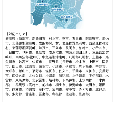
【対応エリア】
新潟県（新潟市、新発田市、村上市、燕市、五泉市、阿賀野市、胎内
市、北蒲原郡聖籠町、岩船郡関川村、岩船郡粟島浦村、西蒲原郡弥彦
村、東蒲原郡阿賀町、加茂市、三条市、長岡市、柏崎市、小千谷市、
十日町市、見附市、魚沼市、南魚沼市、南蒲原郡田上町、三島郡出雲
崎町、南魚沼郡湯沢町、中魚沼郡津南町、刈羽郡刈羽村、上越市、糸
魚川市、妙高市、佐渡市）、長野県（長野市、松本市、上田市、岡谷
市、飯田市、諏訪市、須坂市、小諸市、伊那市、駒ヶ根市、中野市、
大町市、飯山市、茅野市、塩尻市、佐久市、千曲市、東御市、安曇野
市、南佐久郡、北佐久郡、小県郡、諏訪郡、上伊那郡、下伊那郡、木
曽郡、東筑摩郡、北安曇郡、埴科郡、下高井郡、上水内郡、下水内
郡）、群馬県（高崎市、前橋市、桐生市、伊勢崎市、太田市、沼田
市、館林市、渋川市、藤岡市、富岡市、安中市、みどり市、北群馬
郡、多野郡、甘楽郡、吾妻郡、利根郡、佐波郡、邑楽郡）