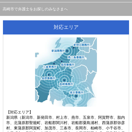
高崎市で弁護士をお探しのみなさまへ
対応エリア
【対応エリア】
新潟県（新潟市、新発田市、村上市、燕市、五泉市、阿賀野市、胎内
市、北蒲原郡聖籠町、岩船郡関川村、岩船郡粟島浦村、西蒲原郡弥彦
村、東蒲原郡阿賀町、加茂市、三条市、長岡市、柏崎市、小千谷市、