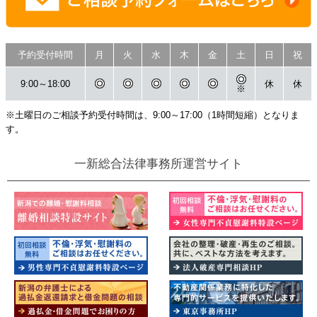
予約受付時間
月
火
水
木
金
土
日
祝
9:00～18:00
休
休
※
※土曜日のご相談予約受付時間は、9:00～17:00（1時間短縮）となりま
す。
一新総合法律事務所運営サイト