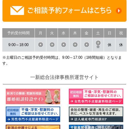
予約受付時間
月
火
水
木
金
土
日
祝
9:00～18:00
休
休
※
※土曜日のご相談予約受付時間は、9:00～17:00（1時間短縮）となりま
す。
一新総合法律事務所運営サイト