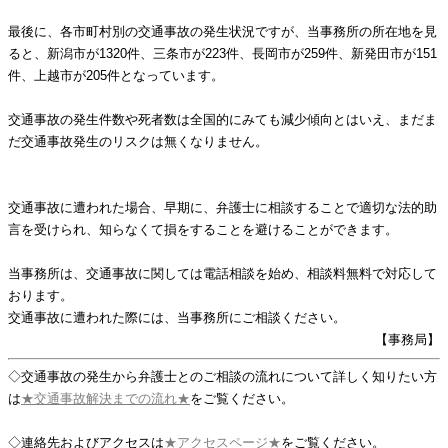
最後に、各市町村別の交通事故の発生状況ですが、当事務所の所在地を見
ると、新潟市が1320件、三条市が223件、長岡市が259件、新発田市が151
件、上越市が205件となっています。
交通事故の発生件数や死者数は全国的にみても減少傾向とはいえ、まだま
だ交通事故発生のリスクは無くなりません。
交通事故に遭われた場合、早期に、弁護士に相談することで適切な法的助
言を受けられ、知らなくて損をすることを避けることができます。
当事務所は、交通事故に関しては電話相談を始め、相談料無料で対応して
おります。
交通事故に遭われた際には、当事務所にご相談ください。
【事務局】
◇交通事故の発生から弁護士とのご相談の流れについて詳しく知りたい方
は
★交通事故解決までの流れ★
をご覧ください。
◇連絡先およびアクセスは
★アクセスページ★
をご覧ください。