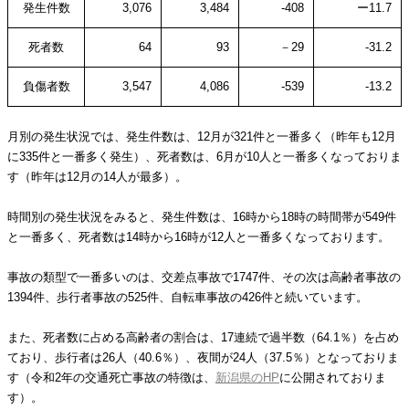
発生件数
3,076
3,484
-408
ー11.7
死者数
64
93
－29
-31.2
負傷者数
3,547
4,086
-539
-13.2
月別の発生状況では、発生件数は、12月が321件と一番多く（昨年も12月
に335件と一番多く発生）、死者数は、6月が10人と一番多くなっておりま
す（昨年は12月の14人が最多）。
時間別の発生状況をみると、発生件数は、16時から18時の時間帯が549件
と一番多く、死者数は14時から16時が12人と一番多くなっております。
事故の類型で一番多いのは、交差点事故で1747件、その次は高齢者事故の
1394件、歩行者事故の525件、自転車事故の426件と続いています。
また、死者数に占める高齢者の割合は、17連続で過半数（64.1％）を占め
ており、歩行者は26人（40.6％）、夜間が24人（37.5％）となっておりま
す（令和2年の交通死亡事故の特徴は、
新潟県のHP
に公開されておりま
す）。