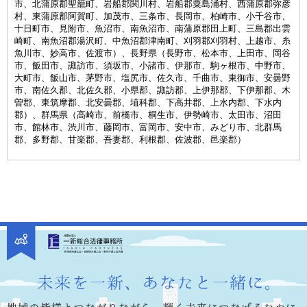
市、北蒲原郡聖籠町、岩船郡関川村、岩船郡粟島浦村、西蒲原郡弥彦
村、東蒲原郡阿賀町、加茂市、三条市、長岡市、柏崎市、小千谷市、
十日町市、見附市、魚沼市、南魚沼市、南蒲原郡田上町、三島郡出雲
崎町、南魚沼郡湯沢町、中魚沼郡津南町、刈羽郡刈羽村、上越市、糸
魚川市、妙高市、佐渡市）、長野県（長野市、松本市、上田市、岡谷
市、飯田市、諏訪市、須坂市、小諸市、伊那市、駒ヶ根市、中野市、
大町市、飯山市、茅野市、塩尻市、佐久市、千曲市、東御市、安曇野
市、南佐久郡、北佐久郡、小県郡、諏訪郡、上伊那郡、下伊那郡、木
曽郡、東筑摩郡、北安曇郡、埴科郡、下高井郡、上水内郡、下水内
郡）、群馬県（高崎市、前橋市、桐生市、伊勢崎市、太田市、沼田
市、館林市、渋川市、藤岡市、富岡市、安中市、みどり市、北群馬
郡、多野郡、甘楽郡、吾妻郡、利根郡、佐波郡、邑楽郡）