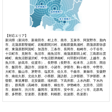
【対応エリア】
新潟県（新潟市、新発田市、村上市、燕市、五泉市、阿賀野市、胎内
市、北蒲原郡聖籠町、岩船郡関川村、岩船郡粟島浦村、西蒲原郡弥彦
村、東蒲原郡阿賀町、加茂市、三条市、長岡市、柏崎市、小千谷市、
十日町市、見附市、魚沼市、南魚沼市、南蒲原郡田上町、三島郡出雲
崎町、南魚沼郡湯沢町、中魚沼郡津南町、刈羽郡刈羽村、上越市、糸
魚川市、妙高市、佐渡市）、長野県（長野市、松本市、上田市、岡谷
市、飯田市、諏訪市、須坂市、小諸市、伊那市、駒ヶ根市、中野市、
大町市、飯山市、茅野市、塩尻市、佐久市、千曲市、東御市、安曇野
市、南佐久郡、北佐久郡、小県郡、諏訪郡、上伊那郡、下伊那郡、木
曽郡、東筑摩郡、北安曇郡、埴科郡、下高井郡、上水内郡、下水内
郡）、群馬県（高崎市、前橋市、桐生市、伊勢崎市、太田市、沼田
市、館林市、渋川市、藤岡市、富岡市、安中市、みどり市、北群馬
郡、多野郡、甘楽郡、吾妻郡、利根郡、佐波郡、邑楽郡）