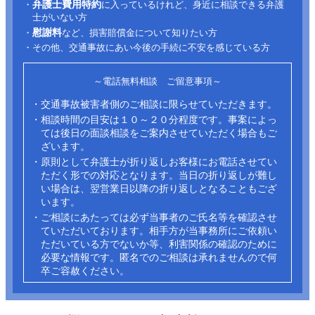
弁護士費用特約
・
に入っているけれど、身近に相談できる弁護
士がいない方
慰謝料
・
など、損害賠償金について知りたい方
・その他、交通事故にあい今後の手続に不安を感じている方
～電話無料相談 ご留意事項～
・交通事故被害者側のご相談に限らせていただきます。
・相談時間の目安は１０～２０分程度です。事案によっ
ては後日の面談相談をご案内させていただく場合もご
ざいます。
・原則として弁護士が折り返しお客様にお電話させてい
ただく形での対応となります。当日の折り返しが難し
い場合は、翌営業日以降の折り返しとなることもござ
います。
・ご相談にあたっては必ず当事者のご氏名等を確認させ
ていただいております。相手方が当事務所にご依頼い
ただいている方でないか等、利害関係の確認のために
必要な情報です。匿名でのご相談は承れませんので何
卒ご容赦ください。​