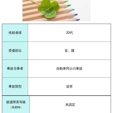
依頼者様
20代
受傷部位
首、腰
事故当事者
自動車同士の事故
事故類型
追突
後遺障害等級
未認定
（依頼時）