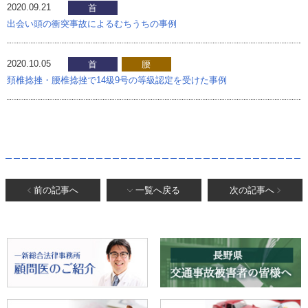
2020.09.21
首
出会い頭の衝突事故によるむちうちの事例
2020.10.05
首
腰
頚椎捻挫・腰椎捻挫で14級9号の等級認定を受けた事例
前の記事へ
一覧へ戻る
次の記事へ