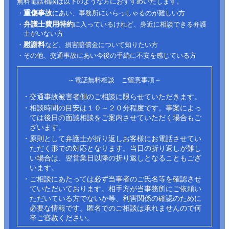
無料電話相談は以下のような方におすすめいたします。
重傷事故
・
にあい、事務所にいらっしゃるのが難しい方
弁護士費用特約
・
に入っているけれど、身近に相談できる弁護
士がいない方
慰謝料
・
など、損害賠償金について知りたい方
・その他、交通事故にあい今後の手続に不安を感じている方
～電話無料相談 ご留意事項～
・交通事故被害者側のご相談に限らせていただきます。
・相談時間の目安は１０～２０分程度です。事案によっ
ては後日の面談相談をご案内させていただく場合もご
ざいます。
・原則として弁護士が折り返しお客様にお電話させてい
ただく形での対応となります。当日の折り返しが難し
い場合は、翌営業日以降の折り返しとなることもござ
います。
・ご相談にあたっては必ず当事者のご氏名等を確認させ
ていただいております。相手方が当事務所にご依頼い
ただいている方でないか等、利害関係の確認のために
必要な情報です。匿名でのご相談は承れませんので何
卒ご容赦ください。​