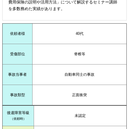
費用保険の説明や活用方法」について解説するセミナー講師
を多数務めた実績があります。
依頼者様
40代
受傷部位
脊椎等
事故当事者
自動車同士の事故
事故類型
正面衝突
後遺障害等級
未認定
（依頼時）