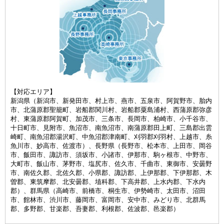
【対応エリア】
新潟県（新潟市、新発田市、村上市、燕市、五泉市、阿賀野市、胎内
市、北蒲原郡聖籠町、岩船郡関川村、岩船郡粟島浦村、西蒲原郡弥彦
村、東蒲原郡阿賀町、加茂市、三条市、長岡市、柏崎市、小千谷市、
十日町市、見附市、魚沼市、南魚沼市、南蒲原郡田上町、三島郡出雲
崎町、南魚沼郡湯沢町、中魚沼郡津南町、刈羽郡刈羽村、上越市、糸
魚川市、妙高市、佐渡市）、長野県（長野市、松本市、上田市、岡谷
市、飯田市、諏訪市、須坂市、小諸市、伊那市、駒ヶ根市、中野市、
大町市、飯山市、茅野市、塩尻市、佐久市、千曲市、東御市、安曇野
市、南佐久郡、北佐久郡、小県郡、諏訪郡、上伊那郡、下伊那郡、木
曽郡、東筑摩郡、北安曇郡、埴科郡、下高井郡、上水内郡、下水内
郡）、群馬県（高崎市、前橋市、桐生市、伊勢崎市、太田市、沼田
市、館林市、渋川市、藤岡市、富岡市、安中市、みどり市、北群馬
郡、多野郡、甘楽郡、吾妻郡、利根郡、佐波郡、邑楽郡）