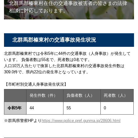
北群馬郡榛東村在住の交通事故被害者の皆さまの法律
相談に対応しております。
北群馬郡榛東村の交通事故発生状況
北群馬郡榛東村では令和5年に44件の交通事故（人身事故）が発生して
います。 負傷者数は55名で、死者数は0名です。
人口10万人当たりで換算した北群馬郡榛東村の交通事故発生件数は
309.0件で、県内22位の発生率となっています。
【市町村別交通人身事故発生状況】
発生件数（件）
負傷者数（人）
死者数（人）
令和5年
44
55
0
※群馬県警察HPより
https://www.police.pref.gunma.jp/28606.html