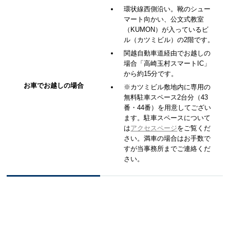
環状線西側沿い。靴のシュー
マート向かい、公文式教室
（KUMON）が入っているビ
ル（カツミビル）の2階です。
関越自動車道経由でお越しの
場合「高崎玉村スマートIC」
から約15分です。
お車でお越しの場合
※カツミビル敷地内に専用の
無料駐車スペース2台分（43
番・44番）を用意してござい
ます。駐車スペースについて
は
アクセスページ
をご覧くだ
さい。満車の場合はお手数で
すが当事務所までご連絡くだ
さい。